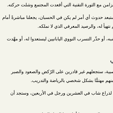
لتزامن مع الثورة التقنية التي أقعدت المجتمع وشلت حركته.
ا نستبعد حدوث أي أمر لم يكن في الحسبان، يجعلنا مباشرةً أمام
تهيأ له، والرصيد المعرفي الذي لا نملكه.
أو حذّر التسرب النووي اليابانيين ليستعدوا له، أو مهَّدت
ي
صبية، ستجعلهم غير قادرين على الرّكض والصعود والصبر
نهم مهتمًّا بشكل شخصي بالرياضة والتدريب.
ية لذراع شاب في العشرين ورجل في الأربعين، وستجد أن