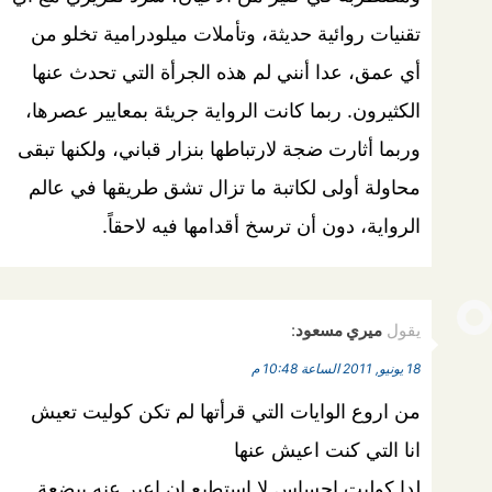
تقنيات روائية حديثة، وتأملات ميلودرامية تخلو من
أي عمق، عدا أنني لم هذه الجرأة التي تحدث عنها
الكثيرون. ربما كانت الرواية جريئة بمعايير عصرها،
وربما أثارت ضجة لارتباطها بنزار قباني، ولكنها تبقى
محاولة أولى لكاتبة ما تزال تشق طريقها في عالم
الرواية، دون أن ترسخ أقدامها فيه لاحقاً.
يقول
ميري مسعود
:
18 يونيو, 2011 الساعة 10:48 م
من اروع الوايات التي قرأتها لم تكن كوليت تعيش
انا التي كنت اعيش عنها
لدا كوليت إحساس لا استطيع ان اعبر عنه ببضعة