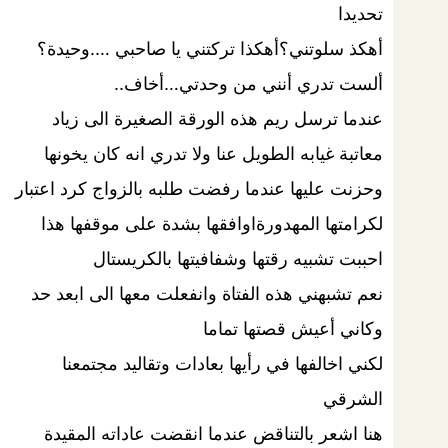
تحديدا
أهكذ سلوتني؟أهكذا تركتني يا صاحبي ….وحيدة؟
ألست تدري أنني من وحدتي…أخاف..
عندما ترسل ريم هذه الورقة الصغيرة الى زياد
معاتبة غيابه الطويل عنا ولا تدري انه كان يخونها
وحزنت عليها عندما رفضت طلبه بالزواج كرد اعتبار
لكرامتها المهدورةاوافقها بشدة على موقفها هذا
احببت تشبيه رقتها وشفافيتها بالكريستال
نعم تشبهني هذه الفتاة وانفعلت معها الى ابعد حد
وكاني أعيش قصتها تماما
لكني اخالفها في رأيها بعادات وتقاليد مجتمعنا
الشرقي
هنا اشعر بالتناقض عندما انقضت عاداته المقيدة