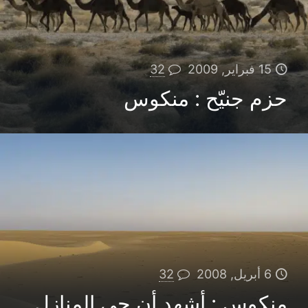
15 فبراير, 2009
32
حزم جنيّح : منكوس
6 أبريل, 2008
32
منكوس : أشهد أن جي المنازل