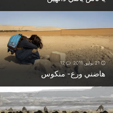
21 يوليو, 2011
12
هاضني ورع- منكوس