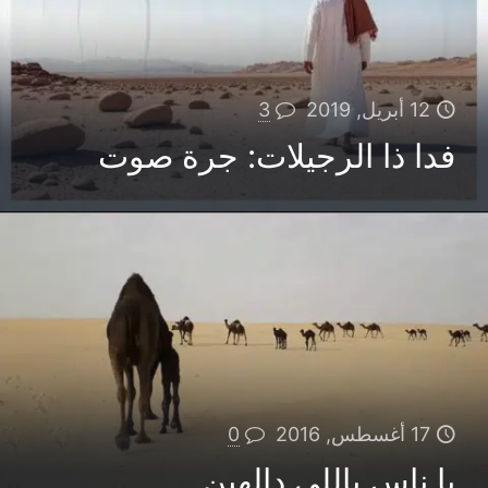
12 أبريل, 2019
3
فدا ذا الرجيلات: جرة صوت
17 أغسطس, 2016
0
يا ناس ياللي دالهين