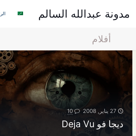
مدونة عبدالله السالم
الر
أفلام
27 يناير, 2008
10
ديجا فو Deja Vu