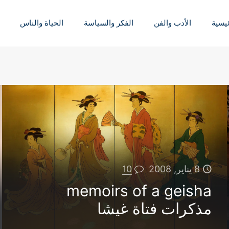
ئيسية
الأدب والفن
الفكر والسياسة
الحياة والناس
8 يناير, 2008
10
memoirs of a geisha
مذكرات فتاة غيشا