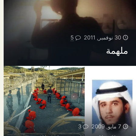
30 نوفمبر, 2011
5
ملهمة
7 مايو, 2009
3