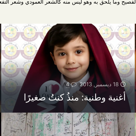
فصيح وما يلحق به وهو ليس منه كالشعر العمودي وشعر التفعيل
18 ديسمبر, 2013
4
أغنية وطنية: منذُ كنتُ صغيرًا