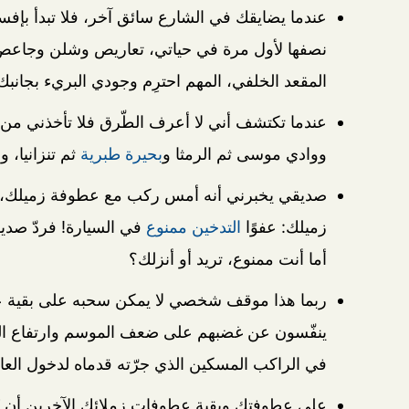
عندما يضايقك في الشارع سائق آخر، فلا تبدأ بإ
نصفها لأول مرة في حياتي، تعاريص وشلن وجاعص، 
المقعد الخلفي، المهم احترِم وجودي البريء بجانبك 
عندما تكتشف أني لا أعرف الطّرق فلا تأخذني من ش
ووادي موسى ثم الرمثا و
بحيرة طبرية
ثم تنزانيا، وا
صديقي يخبرني أنه أمس ركب مع عطوفة زميلك، و
زميلك: عفوًا
التدخين ممنوع
في السيارة! فردّ صديق
أما أنت ممنوع، تريد أو أنزلك؟
ربما هذا موقف شخصي لا يمكن سحبه على بقية عطو
ينفّسون عن غضبهم على ضعف الموسم وارتفاع الضم
في الراكب المسكين الذي جرّته قدماه لدخول العال
على عطوفتك وبقية عطوفات زملائك الآخرين أن تُ