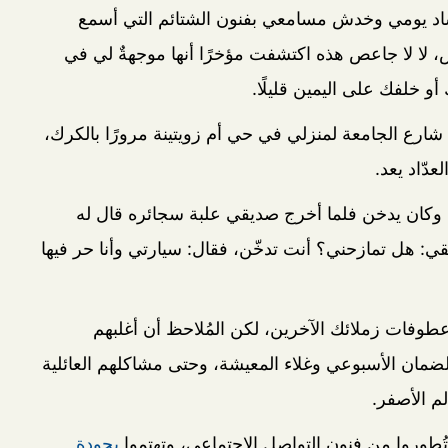
فساد يومي وخدش مسامعي بفنون الشتائم التي أسمع
لا لا جاعص هذه اكتشفت مؤخرًا أنها موجهةٌ لي في
أو خلفك على اليمين قليلًا.
ارع الجامعة لمنزلي في حي أم زويتينة مرورًا بالكرك،
لعدّاد يعد.
كان يدخن فلما أخرج صديقي علبة سجائره قال له
ي: هل تمازحني؟ أنت تدخّن، فقال: سيارتي وأنا حر فيها
فات زملائك الآخرين، لكن المُلاحظ أن أغلبهم
ان الأسبوعي وغلاء المعيشة، وحتى مشاكلهم العائلية
م الأصفر.
طوروا من فنون التواصل الاجتماعي، وتهتموا
بجودة