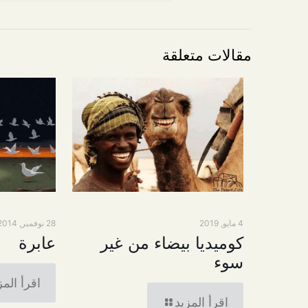
مقالات متعلقة
4 مايو, 2019
28 نوفمبر, 2014
كوميديا بيضاء من غير
عابرة
سوء
اقرأ المز
اقرأ المزيد