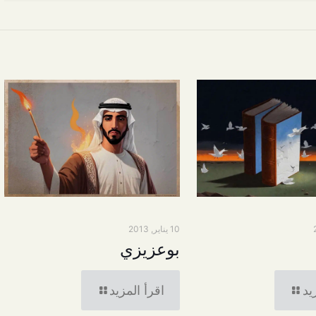
10 يناير, 2013
بوعزيزي
يد
اقرأ المزيد