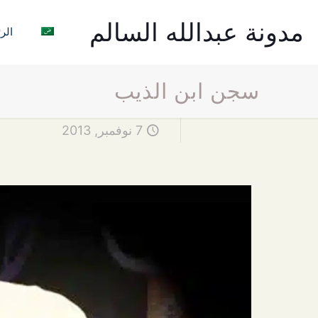
مدونة عبدالله السالم
الر
سجن ابن الذيب
7 نوفمبر, 2013