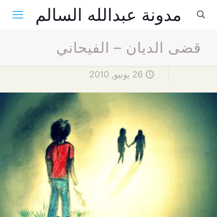
مدونة عبدالله السالم
قضى الديان – الفيحاني
26 يونيو, 2010