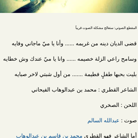
المقطع الصوتي: ستعالج مشكلة الصوت قريباً
قضى الديان دينه من غريمه …… وأنا يا ميّ ماجاني وفايه
وسامح راعي الزلة خصيمه …… وانا يا ميّ عندك وش خطايه
بليت بحبها طفلٍ فطيمة ……. من أول شبتي لاخر صبايه
الشاعر القطري : محمد بن عبدالوهاب الفيحاني
اللحن : الصخري
صوت :
عبدالله السالم
أما الشاعر فهو القطري
محمد بن قاسم بن عبدالوهاب