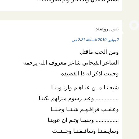
يقول
روضه
:
2 يوليو, 2010 الساعة 2:21 ص
ومن الحب ماقتل
الشاعر الفيحاني شاعر معروف الله يرحمه
وحبيت اذكر له ذا القصيده
شبعـنـا مــن عنـاهـم وارتـويـنـا ‏
…………… وعند رسوم منزلهم بكينـا
وعـقـب فراقـهـم شـنــا وحـنــا ‏
…………… وحنينـا وثـم ان عوينـا ‏
وسايـمـنـا وساقـمـنـا وحــنــت ‏