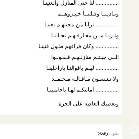
…………… لنا حتى المنازل والعنينـا
ونـاديـنـا وقـلـنــا خـبـروهــم ‏
…………… ترانا من محبتهـم نعينـا
وثـرنـا مــن مفـارقـهـم نحـلـنـا ‏
…………… وكان فراقهم طـول فنينـا ‏
الــى جيـتـم منازلـهـم فـقـولـوا ‏
…………… لهـم باقوالنـا ياراحلينـا ‏
ولا تـنـسـون مـاقـالـه مـحـمــد ‏
…………… امانتكـم لهـا ياحاملينـا ‏
ويعطيك العافيه على الجرة
يقول
رفعة
: