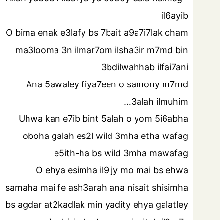
il6ayib
O bima enak e3lafy bs 7bait a9a7i7lak cham
ma3looma 3n ilmar7om ilsha3ir m7md bin
3bdilwahhab ilfai7ani
Ana 5awaley fiya7een o samony m7md
3alah ilmuhim…
Uhwa kan e7ib bint 5alah o yom 5i6abha
oboha galah es2l wild 3mha etha wafag
e5ith-ha bs wild 3mha mawafag
O ehya esimha il9ijy mo mai bs ehwa
samaha mai fe ash3arah ana nisait shisimha
bs agdar at2kadlak min yadity ehya galatley