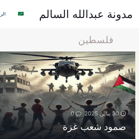
مدونة عبدالله السالم
الر
فلسطين
30 يناير, 2025
0
صمود شعب غزة