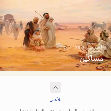
6 مايو, 2009
0
مساكين
للأعلى
العربية
النبطي العمودي
النبطي التفعيلة