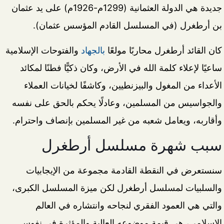
جديدة هي الدولة العثمانية (1299م-1926م) على يد عثمان
بن أرطغرل (في المسلسل القادم المؤسس عثمان).
كان القائد أرطغرل محاربًا مولعًا
بالجهاد
والفتوحات الإسلامية
ساعيًا لإعلاء كلمة الله في الأرض، وكان ذكيًّا فطنًا لمكائد
الأعداء من المغول والبيزنطيين، وكاشفًا لخيانات العملاء
والجواسيس من المسلمين، وعادلًا يحكم بالحق على نفسه
وأقاربه، ويعامل شعبه من غير المسلمين بإنصاف واحترام.
سبب شهرة مسلسل أرطغرل
سنستعرض في النقطة القادمة مجموعة من الإيجابيات
والسلبيات لمسلسل أرطغرل لكن ميزة المسلسل الكبرى،
والتي هي العمود الفقري لنجاحه وانتشاره في العالم
الإسلامي، هي قيمة موضوعه العالية والمؤثرة في نفوس