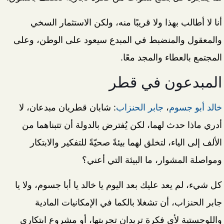
أنا لا أطالب بهذا ولا قريبًا منه، ولكن الاستثمار السخي
والمعقول والمنضبط في المبدع سيعود على الوطن، وعلى
المجتمع بالعطاء والمجد معًا.
المبدعون في قطر
خالد أبو جسوم
،
جابر الحنزاب
: شابان قطريان مبدعان، لا
أدري ماذا حدث لهما، لكن يُفترض بالدولة أن تتبناهما من
الألف إلى الياء، لتخلق لهما بيئةً صحيّةً للتفكير والابتكار
ومواصلة المشوار، ما البيئة التي أعني؟
كل شيء، لم يعد عليك بعد اليوم يا خالد يا أبا جسوم، ولا يا
جابر الحنزاب، أن تشغلا بالكما في الإمكانيات المادية
واللوجستية لأي فكرة تريدان تجربتها، أو مشروع ابتكاري