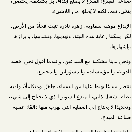
صناعة المبدع! المبدع لا يُصنع ابتداء، بل يُكتشف، يحتضَن،
ينمَّى، نعم، لكنه لا يُخلق من اللاشيء.
الإبداع موهبة سماوية، زهرة نادرة تنبت فجأةً من الأرض،
لكن يمكننا رعاية هذه النبتة، وتهذيبها، وتشذيبها، وإبرازها
وإشهارها.
ونحن لدينا مشكلة مع المبدعين، وعندما أقول نحن أقصد
الدولة، والمؤسسات، والمسؤولين والمجتمع.
ننتظر مبدعًا يهبط علينا من السماء، جاهزًا ومتكاملًا، ولديه
نظام تشغيل ذاتي، المبدع السوبر الذي لا يحتاج إلى شيء،
وتحديدًا لا يحتاج إلى العملية التي نهرب منها دائمًا: عملية
صناعة المبدع.
ولذا تجد لدينا هذا النزوع الخفي للاحتفاء بالمشاهير،