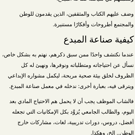
وضف عليهم الكتاب والمثقفين، الذين يقدمون للوطن
والمجتمع أطروحات وأفكارًا مستنيرة.
كيفية صناعة المبدع
عندما نكتشف واحدًا ممن سبق ذكرهم، نهتم به بشكل خاص،
نسأل عن احتياجاته ومتطلباته ونوفرها، ونهيئ له كل
الظروف لخلق بيئة صحية مريحة، ليكمل مشواره الإبداعي
ويترقى فيه، بعبارة أخرى: ندخله في معمل صناعة المبدع.
فالشاب الموظف يجب أن لا يحمل هم الاحتياج المادي بعد
اليوم، والطالب الجامعي يُزوَّد بكل الإمكانيات التي تجعله
أفضل، دروس، دورات تدريبية، لغات، مشاركات خارج
الوطن.. إلخ، وهكذا.