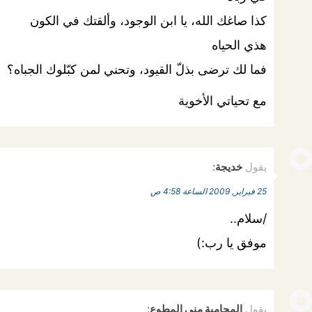
كذا صاغك الله، يا ابن الوجود، وألقتك في الكون
هذي الحياه
فما لك ترضى بذلّ القيود، وتحني لمن كبّلوك الجباه؟
مع تحياتي الأخوية
يقول
خديجة
:
25 فبراير, 2009 الساعة 4:58 ص
/سلام..
موفق يا رب:)
يقول
المحامية منى المطوع
: