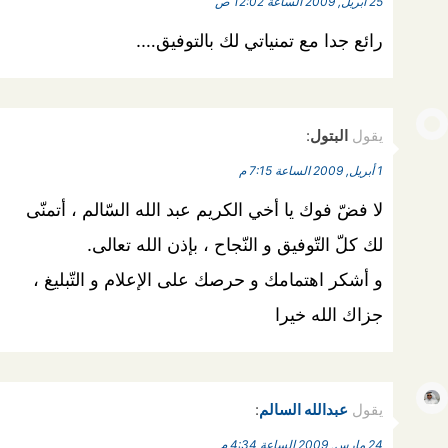
25 أبريل, 2009 الساعة 12:02 ص
رائع جدا مع تمنياتي لك بالتوفيق….
يقول
البتول
:
1 أبريل, 2009 الساعة 7:15 م
لا فضّ فوك يا أخي الكريم عبد الله السّالم ، أتمنّى
لك كلّ التّوفيق و النّجاح ، بإذن الله تعالى.
و أشكر اهتمامك و حرصك على الإعلام و التّبليغ ،
جزاك الله خيرا
يقول
عبدالله السالم
:
24 مارس, 2009 الساعة 4:34 م