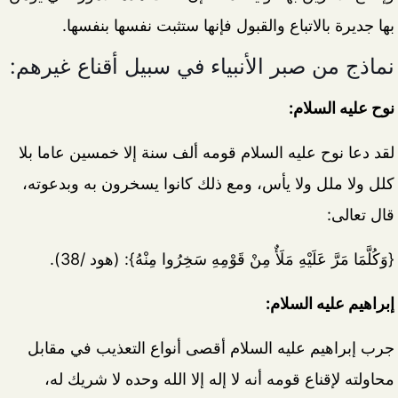
بها جديرة بالاتباع والقبول فإنها ستثبت نفسها بنفسها.
نماذج من صبر الأنبياء في سبيل أقناع غيرهم:
نوح عليه السلام:
لقد دعا نوح عليه السلام قومه ألف سنة إلا خمسين عاما بلا
كلل ولا ملل ولا يأس، ومع ذلك كانوا يسخرون به وبدعوته،
قال تعالى:
{
وَكُلَّمَا مَرَّ عَلَيْهِ مَلَأٌ مِنْ قَوْمِهِ سَخِرُوا مِنْهُ}:
(هود /38).
إبراهيم عليه السلام:
جرب إبراهيم عليه السلام أقصى أنواع التعذيب في مقابل
محاولته لإقناع قومه أنه لا إله إلا الله وحده لا شريك له،