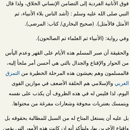
فوق الأنانية الفردية إلى التضامن الإنساني الخلاق، ولذا قال
النبي صلى الله عليه وسلم : {أشد الناس بلاء الأنبياء، ثم
الأمثل فالأمثل}. (صحيح البخاري/ كتاب: المرضى).
وفي رواية: {الأنبياء ثم العلماء ثم الصالحون}.
والحقيقة أن صبر المسلم هذه الأيام على القهر وعدم اليأس
من الحوار والإقناع والجدال بالتي هي أحسن أمر ملجأ إليه،
فالمسلمون وهم يعيشون هذه المرحلة الخطيرة من
التمزق
العربي
والإسلامي هم الحلقة الأضعف في موازين القوى
اليوم، لذا فليس له في هذه الظروف أن يكذب على نفسه
ويتمسك بعنتريات مجوفة وشعارات مفرغة من محتواها.
بل عليه أن يستغل المتاح له من السبل للمطالبة بحقوقه بل
وإقناع الآخرين بها، وليتأكد أنه إن كانت هذه الأمور التي يؤمن