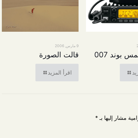
9 مارس, 2006
س بوند 007
قالت الصورة
يد
اقرأ المزيد
امية مشار إليها بـ
*